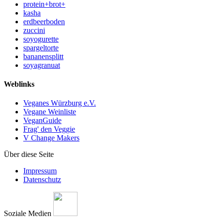
protein+brot+
kasha
erdbeerboden
zuccini
soyogurette
spargeltorte
bananensplitt
soyagranuat
Weblinks
Veganes Würzburg e.V.
Vegane Weinliste
VeganGuide
Frag' den Veggie
V Change Makers
Über diese Seite
Impressum
Datenschutz
Soziale Medien