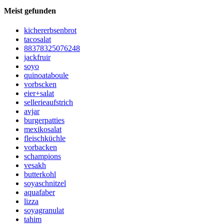
Meist gefunden
kichererbsenbrot
tacosalat
88378325076248
jackfruir
soyo
quinoataboule
vorbscken
eier+salat
sellerieaufstrich
avjar
burgerpatties
mexikosalat
fleischküchle
vorbacken
schampions
vesakh
butterkohl
soyaschnitzel
aquafaber
lizza
soyagranulat
tahim