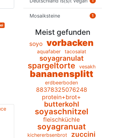
Deutschland is(s)t vegan
1
Mosaiksteine
1
ei
Meist gefunden
vorbacken
soyo
aquafaber
tacosalat
soyagranulat
spargeltorte
vesakh
bananensplitt
erdbeerboden
88378325076248
protein+brot+
butterkohl
soyaschnitzel
fleischküchle
soyagranuat
zuccini
kichererbsenbrot