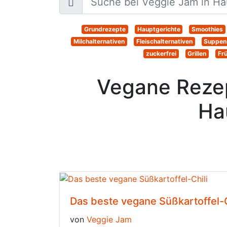
Grundrezepte
Hauptgerichte
Smoothies
Milchalternativen
Fleischalternativen
Suppen
zuckerfrei
Grillen
Fr
Vegane Rezep
Ha
Das beste vegane Süßkartoffel-C
von
Veggie Jam