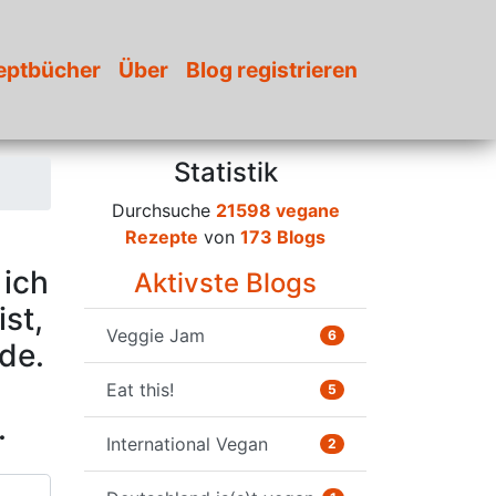
eptbücher
Über
Blog registrieren
Statistik
Durchsuche
21598 vegane
Rezepte
von
173 Blogs
 ich
Aktivste Blogs
ist,
Veggie Jam
6
de.
Eat this!
5
.
International Vegan
2