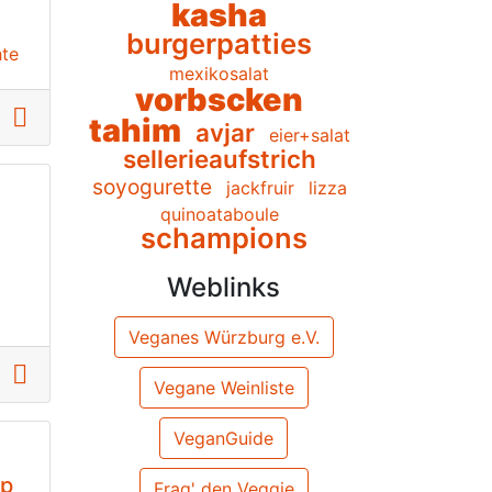
kasha
burgerpatties
hte
mexikosalat
vorbscken
tahim
avjar
eier+salat
sellerieaufstrich
soyogurette
jackfruir
lizza
quinoataboule
schampions
Weblinks
Veganes Würzburg e.V.
Vegane Weinliste
VeganGuide
ip
Frag' den Veggie