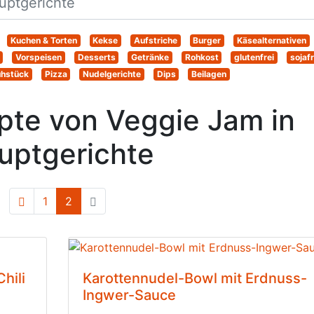
Kuchen & Torten
Kekse
Aufstriche
Burger
Käsealternativen
Vorspeisen
Desserts
Getränke
Rohkost
glutenfrei
sojafr
ühstück
Pizza
Nudelgerichte
Dips
Beilagen
te von Veggie Jam in
uptgerichte
1
2
(current)
hili
Karottennudel-Bowl mit Erdnuss-
Ingwer-Sauce