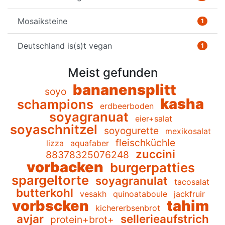
Mosaiksteine
1
Deutschland is(s)t vegan
1
Meist gefunden
bananensplitt
soyo
kasha
schampions
erdbeerboden
soyagranuat
eier+salat
soyaschnitzel
soyogurette
mexikosalat
fleischküchle
lizza
aquafaber
zuccini
88378325076248
vorbacken
burgerpatties
spargeltorte
soyagranulat
tacosalat
butterkohl
vesakh
quinoataboule
jackfruir
vorbscken
tahim
kichererbsenbrot
avjar
sellerieaufstrich
protein+brot+