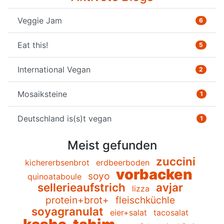
Veggie Jam
6
Eat this!
5
International Vegan
2
Mosaiksteine
1
Deutschland is(s)t vegan
1
Meist gefunden
zuccini
kichererbsenbrot
erdbeerboden
vorbacken
soyo
quinoataboule
sellerieaufstrich
avjar
lizza
protein+brot+
fleischküchle
soyagranulat
eier+salat
tacosalat