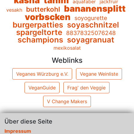
kasha
tahim
aquafaber
jackfruir
bananensplitt
butterkohl
vesakh
vorbscken
soyogurette
burgerpatties
soyaschnitzel
spargeltorte
88378325076248
schampions
soyagranuat
mexikosalat
Weblinks
Veganes Würzburg e.V.
Vegane Weinliste
VeganGuide
Frag' den Veggie
V Change Makers
Über diese Seite
Impressum