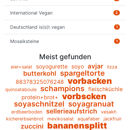
International Vegan
2
Deutschland is(s)t vegan
1
Mosaiksteine
1
Meist gefunden
avjar
soyogurette
soyo
eier+salat
lizza
spargeltorte
butterkohl
vorbacken
88378325076248
schampions
fleischküchle
quinoataboule
vorbscken
protein+brot+
soyaschnitzel
soyagranuat
sellerieaufstrich
erdbeerboden
vesakh
kichererbsenbrot
mexikosalat
aquafaber
jackfruir
bananensplitt
zuccini