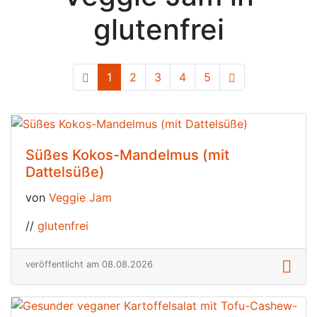
glutenfrei
1
(current)
2
3
4
5
Süßes Kokos-Mandelmus (mit
Dattelsüße)
von
Veggie Jam
//
glutenfrei
veröffentlicht am 08.08.2026